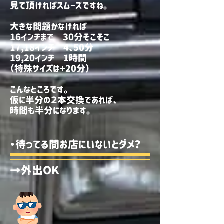
見て頂ければスムーズですね。
大きな問題がなければ
16インチまで 30分そこそこ
17,18インチ 4、50分
19,20インチ 1時間
（特殊サイズは+20分）
こんなところです。
仮に半分の２本交換であれば、
​時間も半分になります。
・待ってる間お店にいないとダメ？
→外出OK