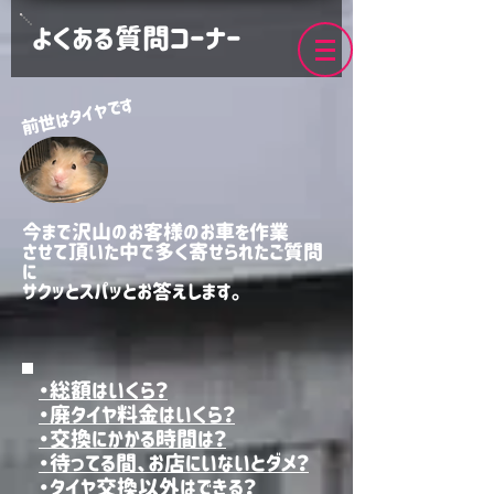
よくある質問コーナー
前世はタイヤです
今まで沢山のお客様のお車を作業
させて頂いた中で多く寄せられたご質問
に
​サクッとスパッとお答えします。
・総額はいくら？
・廃タイヤ料金はいくら？
・交換にかかる時間は？
​・待ってる間、お店にいないとダメ？
・タイヤ交換以外はできる？