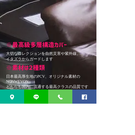
※最高級多層構造カバー
​大切なコレクションを自然災害や紫外線、
イタズラからガードします
※素材は２種類
日本最高厚生地のPCV、オリジナル素材の
NONWEVON
​どちらも国内に流通する最高クラスの品質です
​※防犯対策にも
カバーをかける事で車種の特定が困難に
​防犯を意識しているという事をアピールできま
す