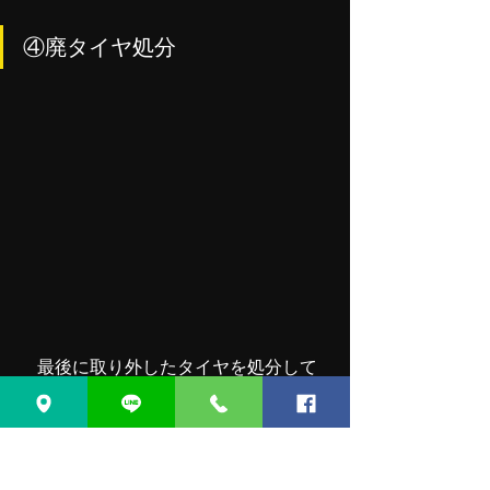
④廃タイヤ処分
　最後に取り外したタイヤを処分して
タイヤ交換は完了です。廃タイヤを処
分しないと取り外したタイヤを持って
帰らなければならなくなります。しか
もタイヤはゴミの日に出せません。